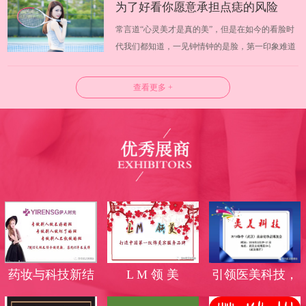
为了好看你愿意承担点痣的风险
化出无限可能，温婉还是野蛮，淑女还是迷人完全
常言道“心灵美才是真的美”，但是在如今的看脸时
可以有自己掌握。日常挑选化妆品你会…
吗？
代我们都知道，一见钟情钟的是脸，第一印象难道
不是脸蛋吗？武汉美博会试问大家愿意为了好看而
承担风险吗？许多人为了让皮肤更好看，使用各种
查看更多 +
方法将皮肤上的痣去除，但是你知道吗，点痣也是
有一定风险的。 一、什么是点痣 长痣…
药妆与科技新结
L M 领 美
引领医美科技，
合，蜕变无斑美
高端光电品牌霸