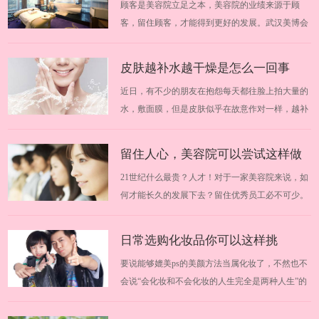
顾客是美容院立足之本，美容院的业绩来源于顾
并不高，而且个人业绩也不是多优秀，为…
好的厂商
客，留住顾客，才能得到更好的发展。武汉美博会
提醒大家加盟需谨慎。由于市场的瞬间壮大，一些
投机分子也瞅准了这块“黄金”，各种手段层出不
皮肤越补水越干燥是怎么一回事
穷，引诱加盟者上当。武汉美博会为大家分享轻松
近日，有不少的朋友在抱怨每天都往脸上拍大量的
识破美容院加盟的诱饵，找到好的厂商。20…
水，敷面膜，但是皮肤似乎在故意作对一样，越补
越干燥。这到底是怎么一回事呢？武汉美博会悄悄
为你解答，脸部干燥到底该如何才能保湿。2019华
留住人心，美容院可以尝试这样做
中武汉美博会时间安排：2019年11月13日-19日
21世纪什么最贵？人才！对于一家美容院来说，如
2019华中武汉美博会地点：中国（武汉）文…
何才能长久的发展下去？留住优秀员工必不可少。
那么，有哪些具体的事情需要做到呢？跟随武汉美
博会一起来学习学习吧。 2018华中武汉美博会时间
日常选购化妆品你可以这样挑
安排：2018年3月29日-31日 2018华中武汉美博会地
要说能够媲美ps的美颜方法当属化妆了，不然也不
点：中国（武汉）文化博览中心 一、塑…
会说“会化妆和不会化妆的人生完全是两种人生”的
话了。武汉美博会今天教你如何挑选化妆品，掌握
这几点就够了。适合自己的化妆品可以在你的脸上